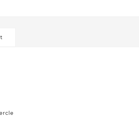
t
ercle