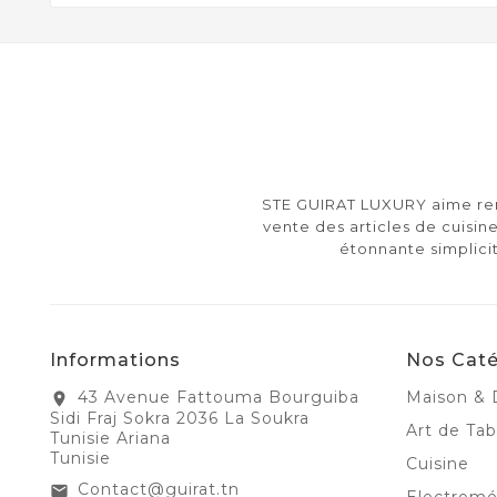
STE GUIRAT LUXURY aime rend
vente des articles de cuisine
étonnante simplici
Informations
Nos Caté
43 Avenue Fattouma Bourguiba
Maison & 
location_on
Sidi Fraj Sokra 2036 La Soukra
Art de Tab
Tunisie Ariana
Tunisie
Cuisine
Contact@guirat.tn
email
Electrom