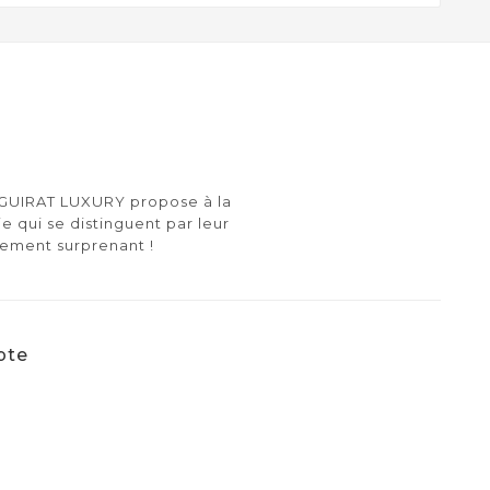
e GUIRAT LUXURY propose à la
ie qui se distinguent par leur
lement surprenant !
pte