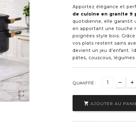
Apportez élégance et per
de cuisine en granite 9 
quotidienne, elle garantit
en apportant une touche m
poignées style bois. Grâc
vos plats restent sains a
devient un jeu d’enfant. I
pâtes, couscous, légumes 
QUANTITÉ :


AJOUTER AU PANI