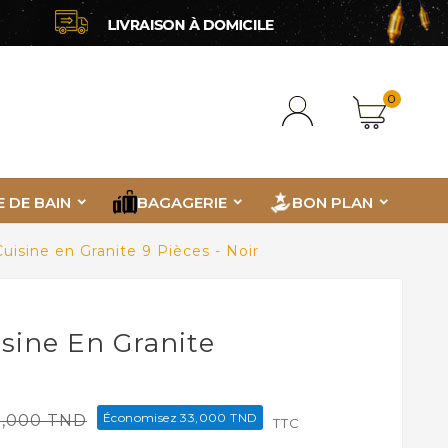
0
E DE BAIN
BAGAGERIE
BON PLAN
uisine en Granite 9 Pièces - Noir
isine En Granite
Économisez 33,000 TND
2,000 TND
TTC