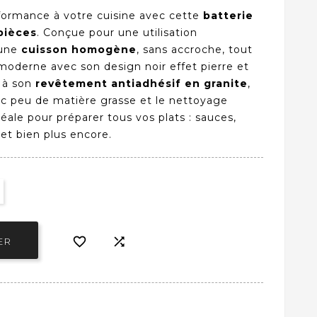
formance à votre cuisine avec cette
batterie
pièces
. Conçue pour une utilisation
 une
cuisson homogène
, sans accroche, tout
oderne avec son design noir effet pierre et
e à son
revêtement antiadhésif en granite
,
vec peu de matière grasse et le nettoyage
déale pour préparer tous vos plats : sauces,
et bien plus encore.


ER