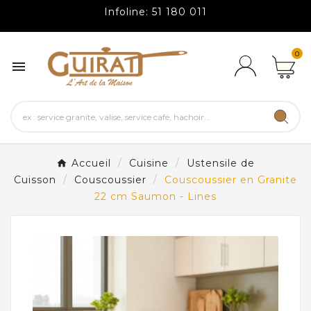
Infoline: 51 180 011
0

Accueil
Cuisine
Ustensile de
Cuisson
Couscoussier
Couscoussier en Granite
22 cm Saumon - Lines