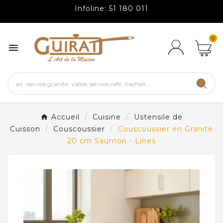
Infoline: 51 180 011
0

Accueil
Cuisine
Ustensile de
Cuisson
Couscoussier
Couscoussier en Granite
20 cm Saumon - Lines