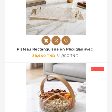



Plateau Rectangulaire en Plexiglas avec...
38,940 TND
64,900 TND
Promo !