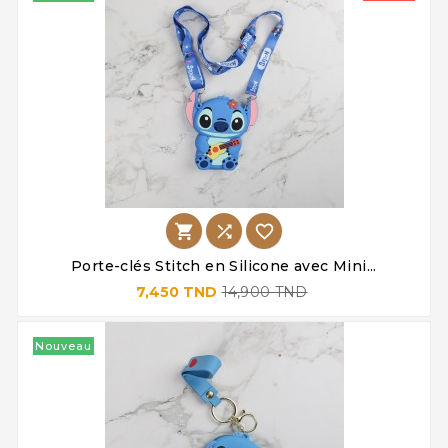



Porte-clés Stitch en Silicone avec Mini...
7,450 TND
14,900 TND
Nouveau