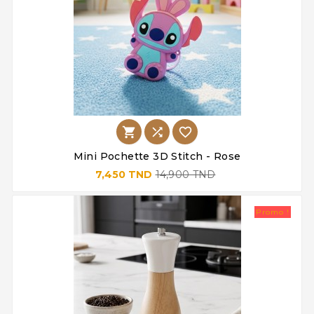



Mini Pochette 3D Stitch - Rose
7,450 TND
14,900 TND
Promo !