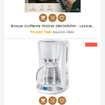



Brosse Coiffante 1000W 28000RPM - Lexical...
79,000 TND
84,000 TND
Promo !


