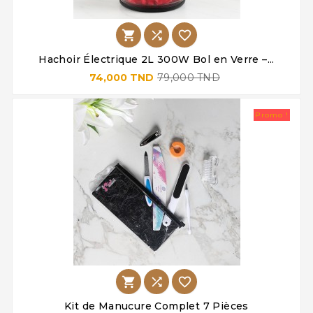



Hachoir Électrique 2L 300W Bol en Verre –...
74,000 TND
79,000 TND
Promo !



Kit de Manucure Complet 7 Pièces