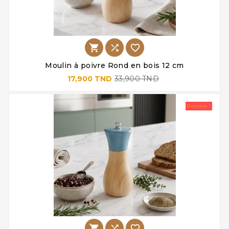



Moulin à poivre Rond en bois 12 cm
17,900 TND
33,900 TND
Promo !


