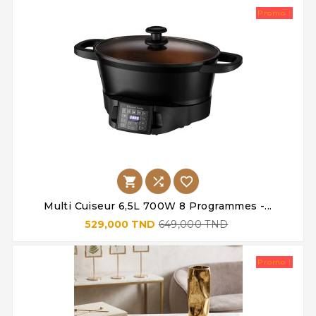
Promo !



Multi Cuiseur 6,5L 700W 8 Programmes -...
529,000 TND
649,000 TND
Promo !