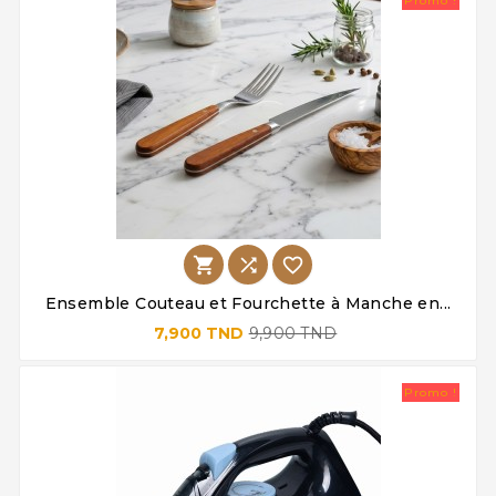
Promo !



Ensemble Couteau et Fourchette à Manche en...
7,900 TND
9,900 TND
Promo !