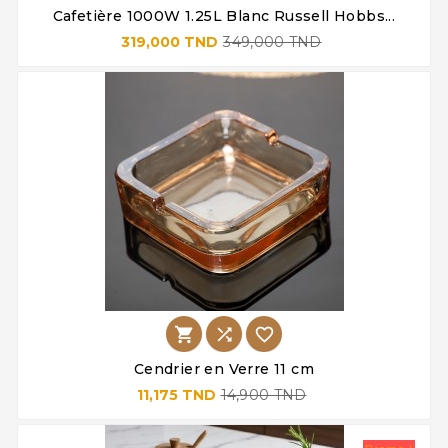
Cafetière 1000W 1.25L Blanc Russell Hobbs...
319,000 TND
349,000 TND



Cendrier en Verre 11 cm
11,175 TND
14,900 TND