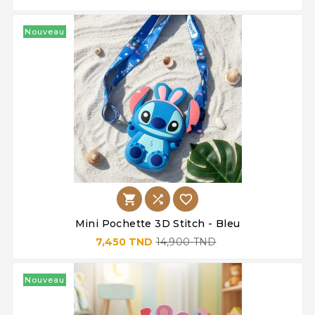
Nouveau



Mini Pochette 3D Stitch - Bleu
7,450 TND
14,900 TND
Nouveau