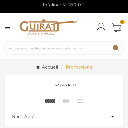
Infoline: 51 180 011
0

Accueil
Promotions
62 produits

Nom, A à Z