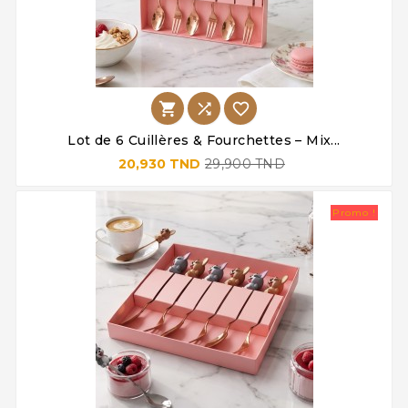



Lot de 6 Cuillères & Fourchettes – Mix...
20,930 TND
29,900 TND
Promo !