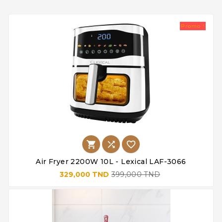
Promo !



Air Fryer 2200W 10L - Lexical LAF-3066
329,000 TND
399,000 TND