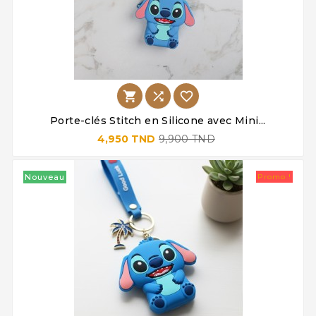



Porte-clés Stitch en Silicone avec Mini...
4,950 TND
9,900 TND
Nouveau
Promo !