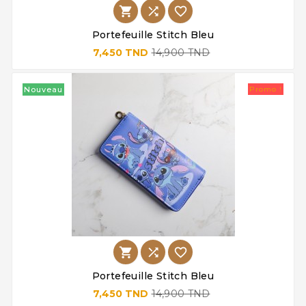



Portefeuille Stitch Bleu
7,450 TND
14,900 TND
Nouveau
Promo !



Portefeuille Stitch Bleu
7,450 TND
14,900 TND