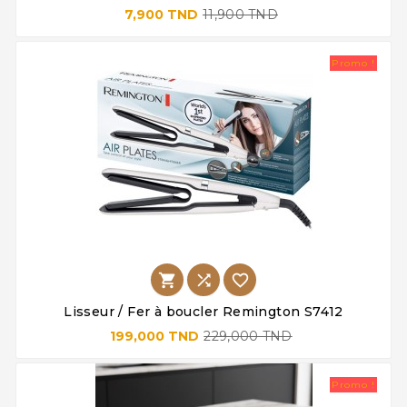
7,900 TND
11,900 TND
Promo !



Lisseur / Fer à boucler Remington S7412
199,000 TND
229,000 TND
Promo !