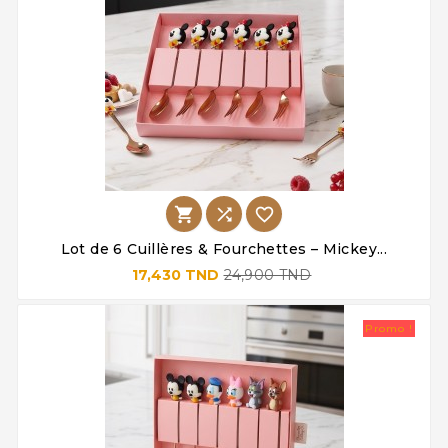



Lot de 6 Cuillères & Fourchettes – Mickey...
17,430 TND
24,900 TND
Promo !