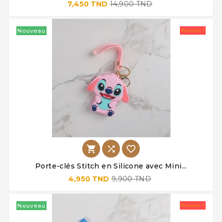
7,450 TND
14,900 TND
Nouveau
Promo !



Porte-clés Stitch en Silicone avec Mini...
4,950 TND
9,900 TND
Nouveau
Promo !