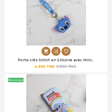



Porte-clés Stitch en Silicone avec Mini...
4,950 TND
9,900 TND
Nouveau