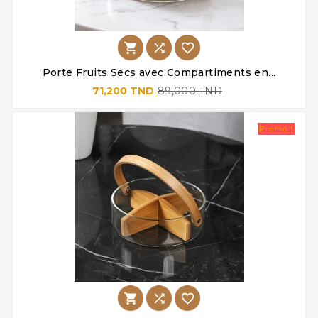



Porte Fruits Secs avec Compartiments en...
71,200 TND
89,000 TND
Promo !


