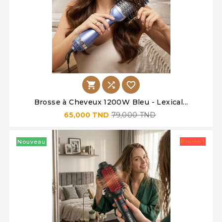



Brosse à Cheveux 1200W Bleu - Lexical...
65,000 TND
79,000 TND
Nouveau
Promo !