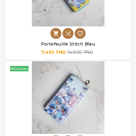



Portefeuille Stitch Bleu
7,450 TND
14,900 TND
Nouveau