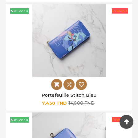
Nouveau
Promo !



Portefeuille Stitch Bleu
7,450 TND
14,900 TND
Nouveau
Promo !