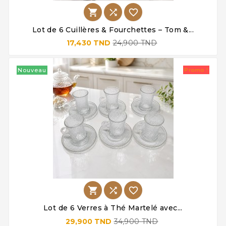



Lot de 6 Cuillères & Fourchettes – Tom &...
17,430 TND
24,900 TND
Nouveau
Promo !



Lot de 6 Verres à Thé Martelé avec...
29,900 TND
34,900 TND