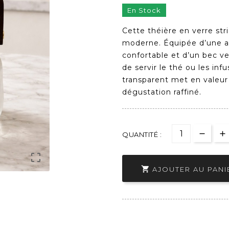
En Stock
Cette théière en verre str
moderne. Équipée d’une an
confortable et d’un bec ve
de servir le thé ou les infu
transparent met en valeur
dégustation raffiné.
QUANTITÉ :


AJOUTER AU PANI