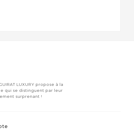
e GUIRAT LUXURY propose à la
ie qui se distinguent par leur
lement surprenant !
pte