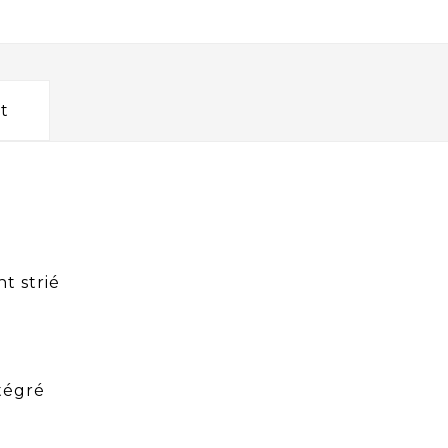
t
t strié
ntégré