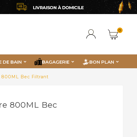
0
E DE BAIN
BAGAGERIE
BON PLAN
e 800ML Bec Filtrant
rre 800ML Bec