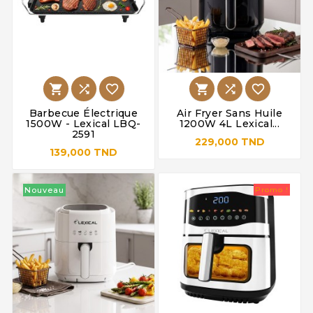






Barbecue Électrique
Air Fryer Sans Huile
1500W - Lexical LBQ-
1200W 4L Lexical...
2591
229,000 TND
139,000 TND
Nouveau
Promo !