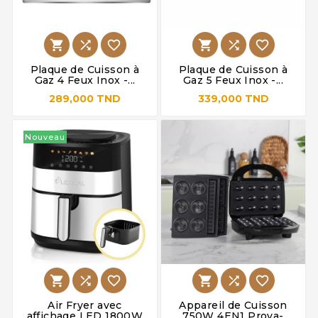






Plaque de Cuisson à
Plaque de Cuisson à
Gaz 4 Feux Inox -...
Gaz 5 Feux Inox -...
289,000 TND
339,000 TND
Nouveau






Air Fryer avec
Appareil de Cuisson
affichage LED 1800W
750W 4EN1 Prova-