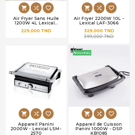






Air Fryer Sans Huile
Air Fryer 2200W 10L -
1200W 4L Lexical...
Lexical LAF-3066
229,000 TND
329,000 TND
399,000 TND
Nouveau






Appareil Panini
Appareil de Cuisson
2000W - Lexical LSM-
Panini 1000W - DSP
2570
KB1085