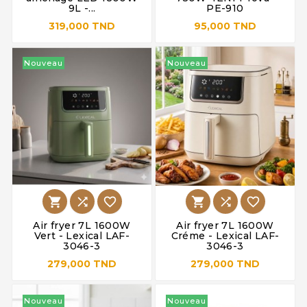
9L -...
PE-910
319,000 TND
95,000 TND
Nouveau
Nouveau






Air fryer 7L 1600W
Air fryer 7L 1600W
Vert - Lexical LAF-
Créme - Lexical LAF-
3046-3
3046-3
279,000 TND
279,000 TND
Nouveau
Nouveau