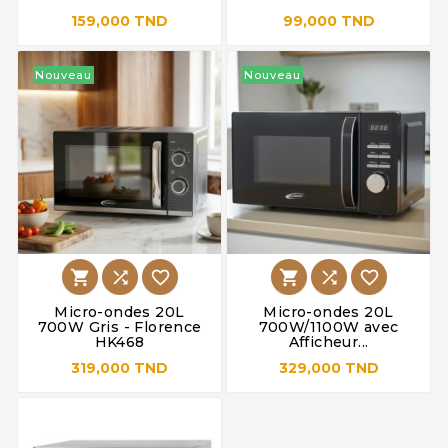
159,000 TND
99,000 TND
Nouveau
Nouveau






Micro-ondes 20L
Micro-ondes 20L
700W Gris - Florence
700W/1100W avec
HK468
Afficheur...
319,000 TND
329,000 TND