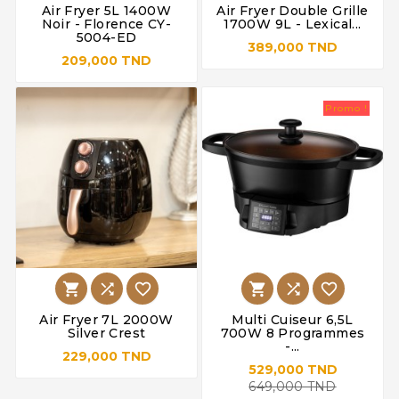
Air Fryer 5L 1400W
Air Fryer Double Grille
Noir - Florence CY-
1700W 9L - Lexical...
5004-ED
389,000 TND
209,000 TND
Promo !






Air Fryer 7L 2000W
Multi Cuiseur 6,5L
Silver Crest
700W 8 Programmes
-...
229,000 TND
529,000 TND
649,000 TND