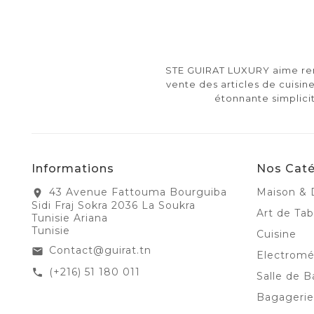
STE GUIRAT LUXURY aime rend
vente des articles de cuisine
étonnante simplici
Informations
Nos Caté
43 Avenue Fattouma Bourguiba
Maison & 
location_on
Sidi Fraj Sokra 2036 La Soukra
Art de Tab
Tunisie Ariana
Tunisie
Cuisine
Contact@guirat.tn
email
Electrom
(+216) 51 180 011
call
Salle de B
Bagagerie