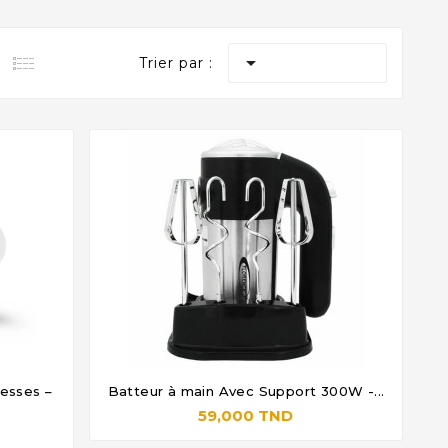

Trier par :
esses –
Batteur à main Avec Support 300W -...




59,000 TND