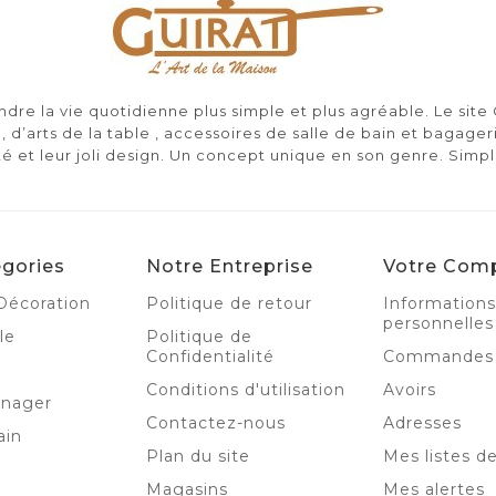
re la vie quotidienne plus simple et plus agréable. Le sit
, d’arts de la table , accessoires de salle de bain et bagager
té et leur joli design. Un concept unique en son genre. Simp
gories
Notre Entreprise
Votre Com
Décoration
Politique de retour
Informations
personnelles
le
Politique de
Confidentialité
Commandes
Conditions d'utilisation
Avoirs
énager
Contactez-nous
Adresses
ain
Plan du site
Mes listes d
Magasins
Mes alertes