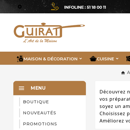

MAISON & DÉCORATION
CUISINE
A

MENU
Découvrez n
vos préparat
BOUTIQUE
soyez un am
NOUVEAUTÉS
Choisissez p
Améliorez vo
PROMOTIONS