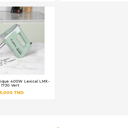
rique 400W Lexical LMX-



1730 Vert
5,000 TND