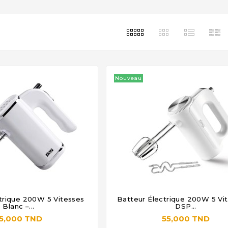
Nouveau
trique 200W 5 Vitesses
Batteur Électrique 200W 5 Vit







Blanc –...
DSP...
5,000 TND
55,000 TND