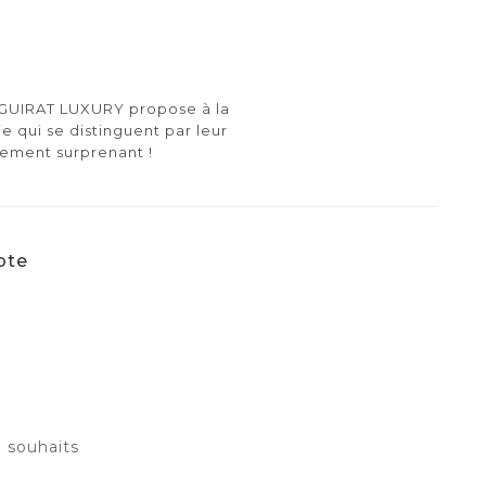
e GUIRAT LUXURY propose à la
ie qui se distinguent par leur
lement surprenant !
pte
e souhaits