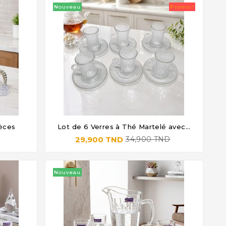
Nouveau
Promo !
ièces
Lot de 6 Verres à Thé Martelé avec...




29,900 TND
34,900 TND
Nouveau