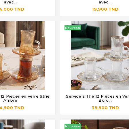







avec...
avec...
4,000 TND
19,900 TND
Nouveau
 12 Pièces en Verre Strié
Service à Thé 12 Pièces en Ve







Ambré
Bord...
4,900 TND
39,900 TND
Nouveau