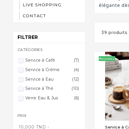
élégante dè
LIVE SHOPPING
CONTACT
39 produits
FILTRER
CATÉGORIES
Nouveau
Service à Café
(7)
Service à Crème
(4)
Service à Eau
(12)
Service à Thé
(10)
Verre Eau & Jus
(6)
PRIX
10,000 TND -
Service à C