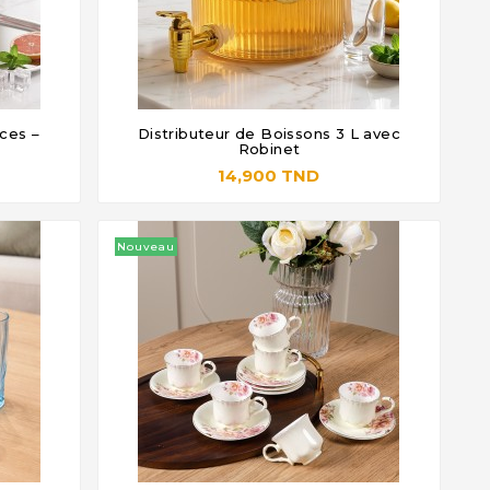
èces –
Distributeur de Boissons 3 L avec




Robinet
14,900 TND
Nouveau