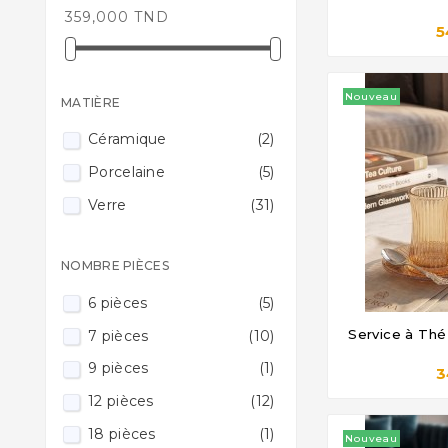

359,000 TND
5
Nouveau
MATIÈRE
Céramique
(2)
Porcelaine
(5)
Verre
(31)
NOMBRE PIÈCES
6 pièces
(5)
Service à Thé
7 pièces
(10)

9 pièces
(1)
3
12 pièces
(12)
18 pièces
(1)
Nouveau