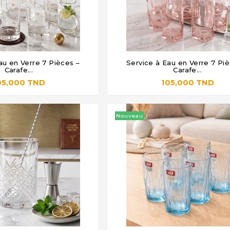
au en Verre 7 Pièces –
Service à Eau en Verre 7 Pi







Carafe...
Carafe...
05,000 TND
105,000 TND
Nouveau