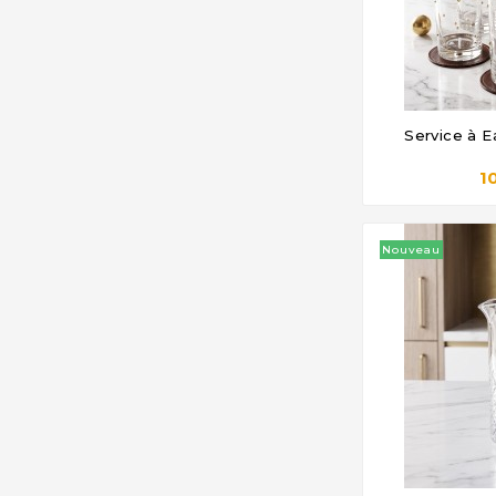
Service à E

1
Nouveau