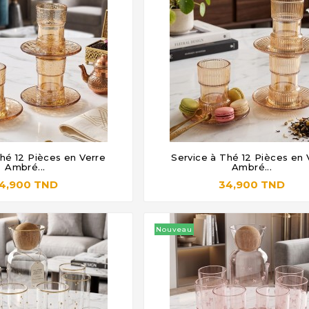
hé 12 Pièces en Verre
Service à Thé 12 Pièces en 







Ambré...
Ambré...
4,900 TND
34,900 TND
Nouveau