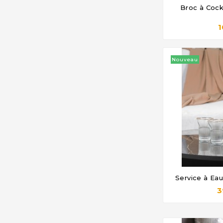
Broc à Cock

1
Nouveau
Service à Eau

3