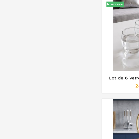
Nouveau
Lot de 6 Verr

2