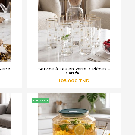
Verre
Service à Eau en Verre 7 Pièces –




Carafe...
105,000 TND
Nouveau