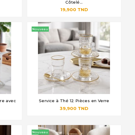




Côtelé...
19,900 TND
Nouveau
rre avec
Service à Thé 12 Pièces en Verre




39,900 TND
Nouveau