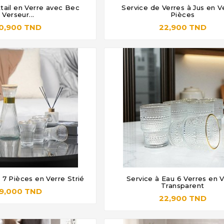
tail en Verre avec Bec
Service de Verres à Jus en V







Verseur...
Pièces
0,900 TND
22,900 TND
 7 Pièces en Verre Strié
Service à Eau 6 Verres en 







Transparent
9,000 TND
22,900 TND