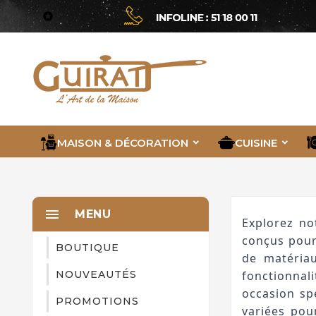

MAISON & DÉCORATION
CUISINE

MENU
Explorez no
conçus pour
BOUTIQUE
de matériau
NOUVEAUTÉS
fonctionnal
occasion sp
PROMOTIONS
variées pou