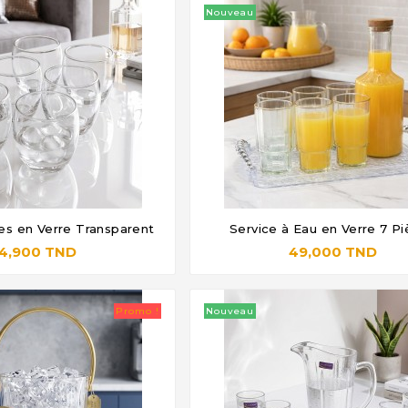
Nouveau
es en Verre Transparent
Service à Eau en Verre 7 P







4,900 TND
49,000 TND
Promo !
Nouveau