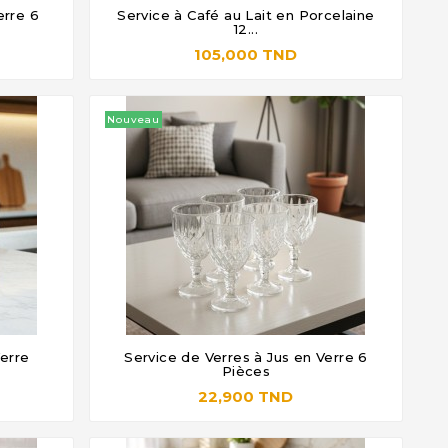
erre 6
Service à Café au Lait en Porcelaine




12...
105,000 TND
Nouveau
Verre
Service de Verres à Jus en Verre 6




Pièces
22,900 TND