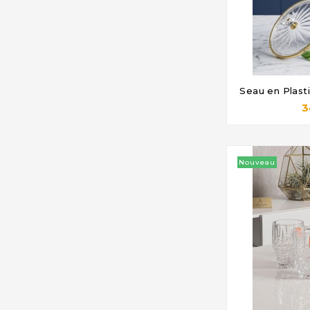
Seau en Plast

3
Nouveau