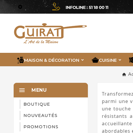

MAISON & DÉCORATION
CUISINE
A

MENU
Transformez
parmi une va
BOUTIQUE
une touche d
NOUVEAUTÉS
résistants 
accueillante
PROMOTIONS
abordables e