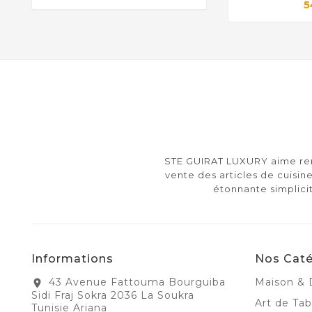
5
STE GUIRAT LUXURY aime rend
vente des articles de cuisine
étonnante simplici
Informations
Nos Caté
43 Avenue Fattouma Bourguiba
Maison & 
location_on
Sidi Fraj Sokra 2036 La Soukra
Art de Tab
Tunisie Ariana