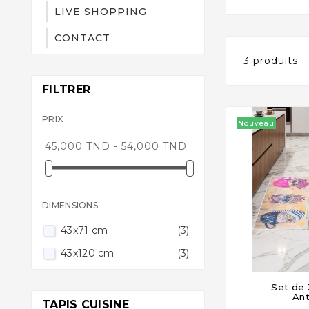
LIVE SHOPPING
CONTACT
3 produits
FILTRER
PRIX
Nouveau
45,000 TND - 54,000 TND
DIMENSIONS
43x71 cm
(3)
43x120 cm
(3)
Set de 

Ant
TAPIS CUISINE