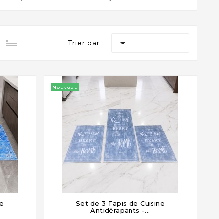

Trier par :
Nouveau
ne
Set de 3 Tapis de Cuisine




Antidérapants -...