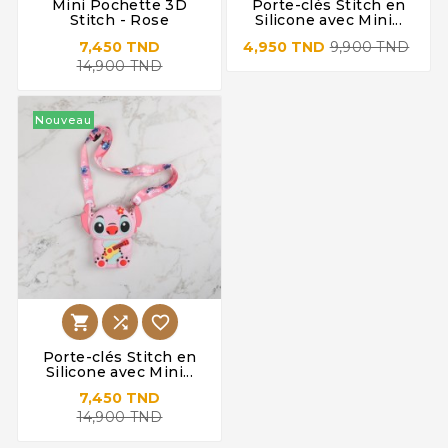
Mini Pochette 3D
Porte-clés Stitch en
Stitch - Rose
Silicone avec Mini...
7,450 TND
4,950 TND
9,900 TND
14,900 TND
Nouveau



Porte-clés Stitch en
Silicone avec Mini...
7,450 TND
14,900 TND