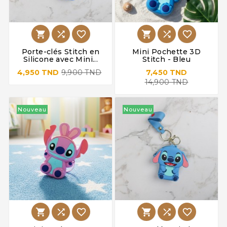






Porte-clés Stitch en
Mini Pochette 3D
Silicone avec Mini...
Stitch - Bleu
4,950 TND
9,900 TND
7,450 TND
14,900 TND
Nouveau
Nouveau





