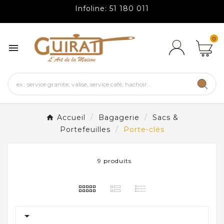
Infoline: 51 180 011
0

Accueil
Bagagerie
Sacs &
Portefeuilles
Porte-clés
9 produits
