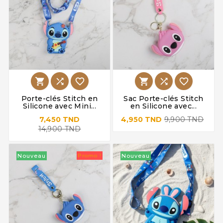






Porte-clés Stitch en
Sac Porte-clés Stitch
Silicone avec Mini...
en Silicone avec...
7,450 TND
4,950 TND
9,900 TND
14,900 TND
Nouveau
Promo !
Nouveau