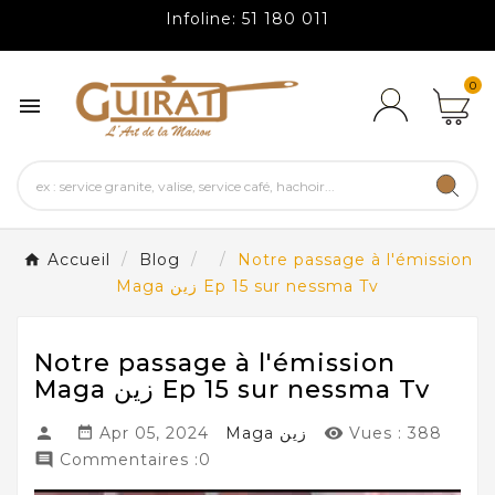
Infoline: 51 180 011
0

Accueil
Blog
Notre passage à l'émission
Maga زين Ep 15 sur nessma Tv
Notre passage à l'émission
Maga زين Ep 15 sur nessma Tv
Apr 05, 2024
Maga زين
Vues :
388



Commentaires :0
